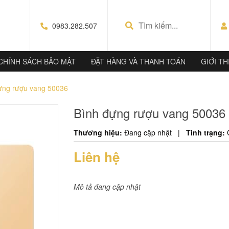
0983.282.507
CHÍNH SÁCH BẢO MẬT
ĐẶT HÀNG VÀ THANH TOÁN
GIỚI TH
ựng rượu vang 50036
Bình đựng rượu vang 50036
Thương hiệu:
Đang cập nhật
|
Tình trạng:
Liên hệ
Mô tả đang cập nhật