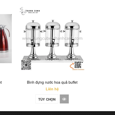
ệt
Bình đựng nước hoa quả buffet
bình 
Liên hệ
TÙY CHỌN