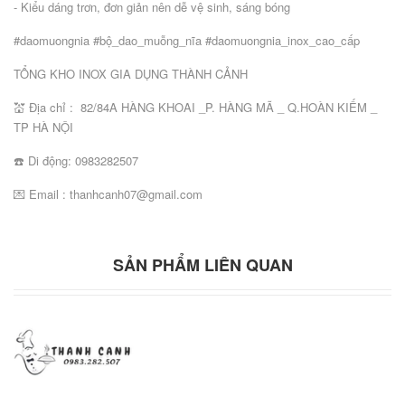
- Kiểu dáng trơn, đơn giản nên dễ vệ sinh, sáng bóng
#daomuongnia #bộ_dao_muỗng_nĩa #daomuongnia_inox_cao_cấp
TỔNG KHO INOX GIA DỤNG THÀNH CẢNH
💒 Địa chỉ : 82/84A HÀNG KHOAI _P. HÀNG MÃ _ Q.HOÀN KIẾM _
TP HÀ NỘI
☎️ Di động: 0983282507
💌 Email : thanhcanh07@gmail.com
SẢN PHẨM LIÊN QUAN