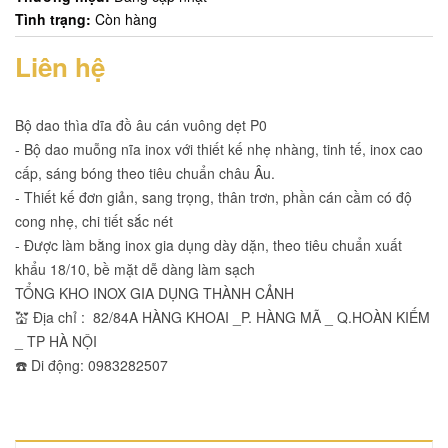
Tình trạng:
Còn hàng
Liên hệ
Bộ dao thìa dĩa đồ âu cán vuông dẹt P0
- Bộ dao muỗng nĩa inox với thiết kế nhẹ nhàng, tinh tế, inox cao
cấp, sáng bóng theo tiêu chuẩn châu Âu.
- Thiết kế đơn giản, sang trọng, thân trơn, phần cán cầm có độ
cong nhẹ, chi tiết sắc nét
- Được làm bằng inox gia dụng dày dặn, theo tiêu chuẩn xuất
khẩu 18/10, bề mặt dễ dàng làm sạch
TỔNG KHO INOX GIA DỤNG THÀNH CẢNH
💒 Địa chỉ : 82/84A HÀNG KHOAI _P. HÀNG MÃ _ Q.HOÀN KIẾM
_ TP HÀ NỘI
☎️ Di động: 0983282507