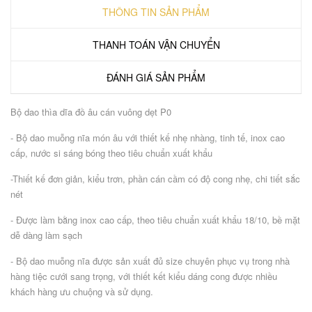
THÔNG TIN SẢN PHẨM
THANH TOÁN VẬN CHUYỂN
ĐÁNH GIÁ SẢN PHẨM
Bộ dao thìa dĩa đồ âu cán vuông dẹt P0
- Bộ dao muỗng nĩa món âu với thiết kế nhẹ nhàng, tinh tế, inox cao
cấp, nước si sáng bóng theo tiêu chuẩn xuất khẩu
-Thiết kế đơn giản, kiểu trơn, phần cán cầm có độ cong nhẹ, chi tiết sắc
nét
- Được làm bằng inox cao cấp, theo tiêu chuẩn xuất khẩu 18/10, bề mặt
dễ dàng làm sạch
- Bộ dao muỗng nĩa được sản xuất đủ size chuyên phục vụ trong nhà
hàng tiệc cưới sang trọng, với thiết kết kiểu dáng cong được nhiều
khách hàng ưu chuộng và sử dụng.