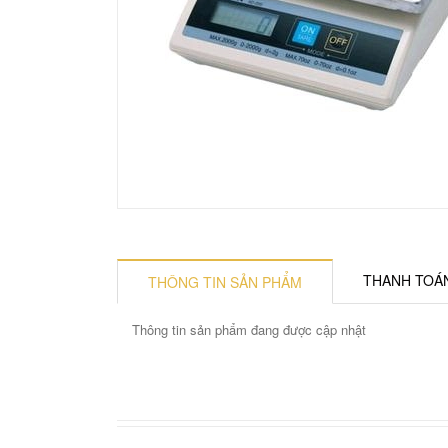
buffet
DỤNG
CỤ
LÀM
BÁNH
Đầu
Khuôn
Công
phun
và
cụ
kem
khay
dụng
và
làm
cụ
phụ
bánh
làm
kiện
bánh
khác
DỤNG
THANH TOÁ
THÔNG TIN SẢN PHẨM
CỤ
PHA
CHẾ
Thông tin sản phẩm đang được cập nhật
Shaker
Ca
Bình,
Bình,
Công
bình
đong
ca,
ca,
cụ
lắc
định
cốc
cốc
dụng
lượng
thủy
inox
cụ
tinh
pha