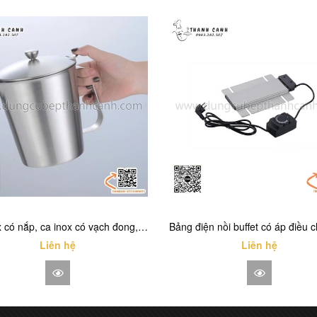
Ca inox có nắp, ca inox có vạch đong, ca đánh sữa inox có vạch chia định lượng
Liên hệ
Liên hệ