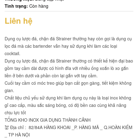
Tình trạng:
Còn hàng
Liên hệ
Dụng cụ lược đá, chặn đá Strainer thường hay còn gọi là dụng cụ
lọc đá mà các bartender vẫn hay sử dụng khi làm các loại
cocktail.
Dụng cụ lược đá, chặn đá Strainer thường có thiết kế hiện đại bao
gồm tay cầm dài được có hình đĩa với nhiều ống xoắn lò xo gắn
liền ở bên dưới và phần còn lại gắn với tay cầm.
Cuối tay cầm có móc treo giúp bạn cất gọn gàng, tiết kiệm không
gian.
Chất liệu chủ yếu sử dụng khi làm dụng cụ này là loại inox không
gỉ cao cấp, màu sắc sáng bóng, có độ bền cao cùng khả năng
chịu lực tốt
TỔNG KHO INOX GIA DỤNG THÀNH CẢNH
💒 Địa chỉ : 82/84A HÀNG KHOAI _P. HÀNG MÃ _ Q.HOÀN KIẾM
_ TP HÀ NỘI