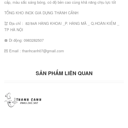
cấp, màu sắc sáng bóng, có độ bền cao cùng khả năng chịu lực tốt
TỔNG KHO INOX GIA DỤNG THÀNH CẢNH
💒 Địa chỉ : 82/84A HÀNG KHOAI _P. HÀNG MÃ _ Q.HOÀN KIẾM _
TP HÀ NỘI
☎️ Di động: 0983282507
💌 Email : thanhcanh07@gmail.com
SẢN PHẨM LIÊN QUAN