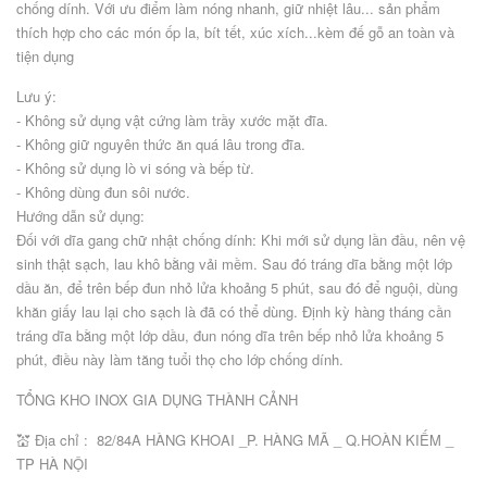
chống dính. Với ưu điểm làm nóng nhanh, giữ nhiệt lâu... sản phẩm
thích hợp cho các món ốp la, bít tết, xúc xích...kèm đế gỗ an toàn và
tiện dụng
Lưu ý:
- Không sử dụng vật cứng làm trầy xước mặt đĩa.
- Không giữ nguyên thức ăn quá lâu trong đĩa.
- Không sử dụng lò vi sóng và bếp từ.
- Không dùng đun sôi nước.
Hướng dẫn sử dụng:
Đối với dĩa gang chữ nhật chống dính: Khi mới sử dụng lần đầu, nên vệ
sinh thật sạch, lau khô bằng vải mềm. Sau đó tráng dĩa bằng một lớp
dầu ăn, để trên bếp đun nhỏ lửa khoảng 5 phút, sau đó để nguội, dùng
khăn giấy lau lại cho sạch là đã có thể dùng. Định kỳ hàng tháng cần
tráng dĩa bằng một lớp dầu, đun nóng dĩa trên bếp nhỏ lửa khoảng 5
phút, điều này làm tăng tuổi thọ cho lớp chống dính.
TỔNG KHO INOX GIA DỤNG THÀNH CẢNH
💒 Địa chỉ : 82/84A HÀNG KHOAI _P. HÀNG MÃ _ Q.HOÀN KIẾM _
TP HÀ NỘI