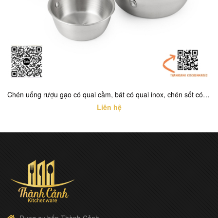
Chén uống rượu gạo có quai cầm, bát có quai inox, chén sốt có quai INOX TRẮNG
Liên hệ