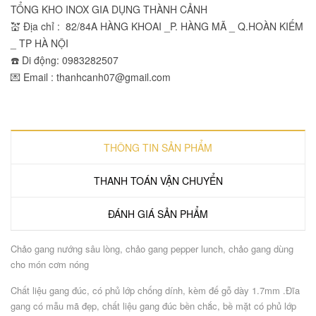
TỔNG KHO INOX GIA DỤNG THÀNH CẢNH
💒 Địa chỉ : 82/84A HÀNG KHOAI _P. HÀNG MÃ _ Q.HOÀN KIẾM
_ TP HÀ NỘI
☎️ Di động: 0983282507
💌 Email : thanhcanh07@gmail.com
THÔNG TIN SẢN PHẨM
THANH TOÁN VẬN CHUYỂN
ĐÁNH GIÁ SẢN PHẨM
Chảo gang nướng sâu lòng, chảo gang pepper lunch, chảo gang dùng
cho món cơm nóng
Chất liệu gang đúc, có phủ lớp chống dính, kèm đế gỗ dày 1.7mm .Đĩa
gang có mẫu mã đẹp, chất liệu gang đúc bền chắc, bề mặt có phủ lớp