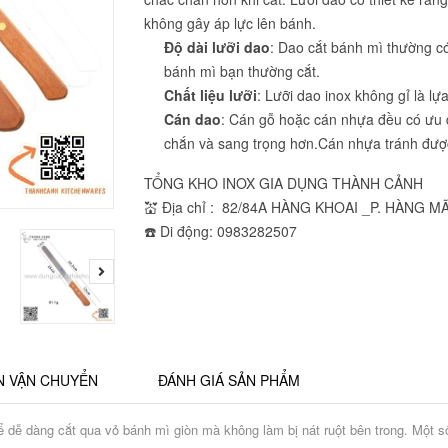
không gây áp lực lên bánh.
Độ dài lưỡi dao
: Dao cắt bánh mì thường có
bánh mì bạn thường cắt.
Chất liệu lưỡi
: Lưỡi dao inox không gỉ là lự
Cán dao
: Cán gỗ hoặc cán nhựa đều có ưu 
chắn và sang trọng hơn.Cán nhựa tránh được
TỔNG KHO INOX GIA DỤNG THÀNH CẢNH
💒 Địa chỉ : 82/84A HÀNG KHOAI _P. HÀNG M
☎️ Di động: 0983282507
N VẬN CHUYỂN
ĐÁNH GIÁ SẢN PHẨM
ể dễ dàng cắt qua vỏ bánh mì giòn mà không làm bị nát ruột bên trong. Một 