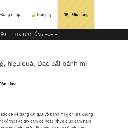
Đăng nhập
Đăng ký
Giỏ hàng
IỆU
TIN TỨC TỔNG HỢP
g, hiệu quả, Dao cắt bánh mì
Còn hàng
à sắc để dễ dàng cắt qua vỏ bánh mì giòn mà không
 mì có thiết kế tay cầm gỗ hoặc nhựa giúp cầm nắm
ng cưa sắc bén, giúp dễ dàng cắt qua vỏ bánh mà