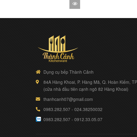
phẩm
XE
ĐẨY
PHỤC
VỤ
ĐỒNG
PHỤC
BẾP
Dụng cụ bếp Thành Cảnh
84A Hàng Khoai, P. Hàng Mã, Q. Hoàn Kiếm, TP
(cửa nhà đầu tiên cạnh ngõ 82 Hàng Khoai)
thanhcanh07@gmail.com
0983.282.507
-
024.38250032
0983.282.507
-
0912.33.05.07