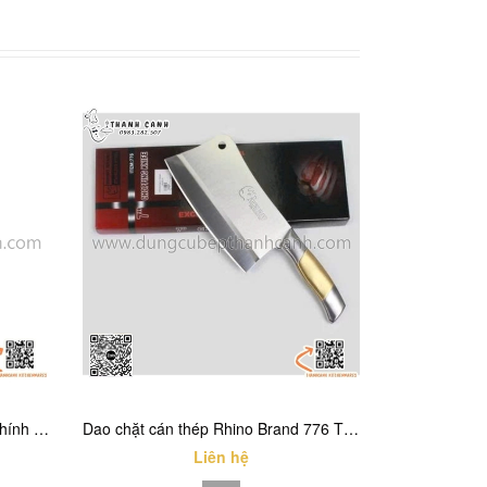
Dao chống dính cao cấp loại to chính hãng Rhino Thái Lan mã 8202
Dao chặt cán thép Rhino Brand 776 Thái Lan cao cấp
Liên hệ