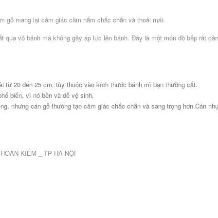
cầm gỗ mang lại cảm giác cầm nắm chắc chắn và thoải mái.
cắt qua vỏ bánh mà không gây áp lực lên bánh. Đây là một món đồ bếp rất cần
ài từ 20 đến 25 cm, tùy thuộc vào kích thước bánh mì bạn thường cắt.
phổ biến, vì nó bền và dễ vệ sinh.
ng, nhưng cán gỗ thường tạo cảm giác chắc chắn và sang trọng hơn.Cán nhựa
Q.HOÀN KIẾM _ TP HÀ NỘI