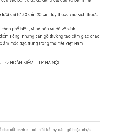
 lưỡi dài từ 20 đến 25 cm, tùy thuộc vào kích thước
a chọn phổ biến, vì nó bền và dễ vệ sinh.
điểm riêng, nhưng cán gỗ thường tạo cảm giác chắc
 ẩm mốc đặc trưng trong thời tiết Việt Nam
Ã _ Q.HOÀN KIẾM _ TP HÀ NỘI
số dao cắt bánh mì có thiết kế tay cầm gỗ hoặc nhựa