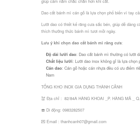
giúp cầm nắm chắc chắn hơn khi cắt.
chế
khác
Dao cắt bánh mì cán gỗ là lựa chọn phổ biến vì tay 
DỤNG
Lưỡi dao có thiết kế răng cưa sắc bén, giúp dễ dàng 
CỤ
thích thưởng thức bánh mì tươi mỗi ngày.
BẾP
NẤU
Lưu ý khi chọn dao cắt bánh mì răng cưa
:
Nồi,
Dao
Thớt
Khay
Chậu,
Công
Kẹp
Đĩa
xoong,
Độ dài lưỡi dao
: Dao cắt bánh mì thường có lưỡi d
bếp
công
inox
rổ,
cụ
gắp
gang
chảo
Chất liệu lưỡi
: Lưỡi dao inox không gỉ là lựa chọn 
các
nghiệp
đựng
rá
dụng
inox
nướng
nấu
loại
thực
các
cụ
các
Cán dao
: Cán gỗ hoặc cán nhựa đều có ưu điểm riê
phẩm
loại
bếp
loại
Nam
khác
TỔNG KHO INOX GIA DỤNG THÀNH CẢNH
DỤNG
CỤ
💒 Địa chỉ : 82/84A HÀNG KHOAI _P. HÀNG MÃ _ 
PHỤC
VỤ
☎️ Di động: 0983282507
BÀN
Bát
💌 Email : thanhcanh07@gmail.com
Bát
Khay,
Thảm
Công
Dao,
đĩa
đĩa
đĩa,
trải
cụ
thìa.
melamine
sứ
thuyền
bàn
dụng
dĩa,