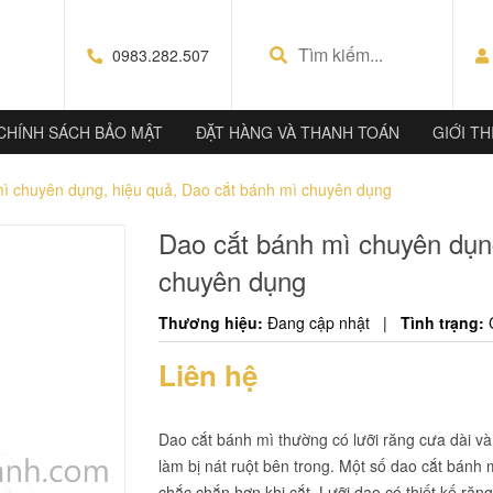
0983.282.507
CHÍNH SÁCH BẢO MẬT
ĐẶT HÀNG VÀ THANH TOÁN
GIỚI TH
ì chuyên dụng, hiệu quả, Dao cắt bánh mì chuyên dụng
Dao cắt bánh mì chuyên dụn
chuyên dụng
Thương hiệu:
Đang cập nhật
|
Tình trạng:
Liên hệ
Dao cắt bánh mì thường có lưỡi răng cưa dài v
làm bị nát ruột bên trong. Một số dao cắt bánh
chắc chắn hơn khi cắt. Lưỡi dao có thiết kế ră