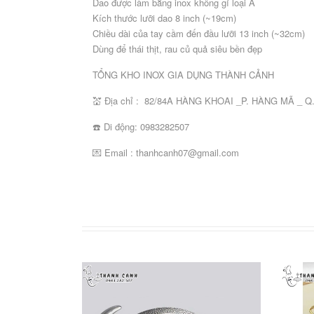
Dao được làm bằng inox không gỉ loại A
chế
Kích thước lưỡi dao 8 inch (~19cm)
khác
Chiều dài của tay cầm đến đầu lưỡi 13 inch (~32cm)
Dùng để thái thịt, rau củ quả siêu bền đẹp
DỤNG
CỤ
BẾP
TỔNG KHO INOX GIA DỤNG THÀNH CẢNH
NẤU
💒 Địa chỉ : 82/84A HÀNG KHOAI _P. HÀNG MÃ _ 
Nồi,
Dao
Thớt
Khay
Chậu,
Công
Kẹp
Đĩa
xoong,
bếp
công
inox
rổ,
cụ
gắp
gang
☎️ Di động: 0983282507
chảo
các
nghiệp
đựng
rá
dụng
inox
nướng
nấu
loại
thực
các
cụ
các
💌 Email : thanhcanh07@gmail.com
phẩm
loại
bếp
loại
khác
DỤNG
CỤ
PHỤC
VỤ
BÀN
Bát
Bát
Khay,
Thảm
Công
Dao,
đĩa
đĩa
đĩa,
trải
cụ
thìa.
melamine
sứ
thuyền
bàn
dụng
dĩa,