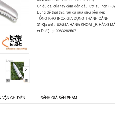
Chiều dài của tay cầm đến đầu lưỡi 13 inch (~
Dùng để thái thịt, rau củ quả siêu bền đẹp
TỔNG KHO INOX GIA DỤNG THÀNH CẢNH
💒 Địa chỉ : 82/84A HÀNG KHOAI _P. HÀNG M
☎️ Di động: 0983282507
N VẬN CHUYỂN
ĐÁNH GIÁ SẢN PHẨM