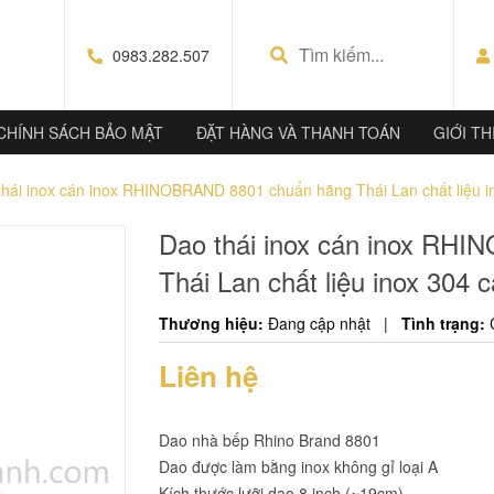
0983.282.507
CHÍNH SÁCH BẢO MẬT
ĐẶT HÀNG VÀ THANH TOÁN
GIỚI TH
thái inox cán inox RHINOBRAND 8801 chuẩn hãng Thái Lan chất liệu i
Dao thái inox cán inox RH
Thái Lan chất liệu inox 304 
Thương hiệu:
Đang cập nhật
|
Tình trạng:
Liên hệ
Dao nhà bếp Rhino Brand 8801
Dao được làm bằng inox không gỉ loại A
Kích thước lưỡi dao 8 inch (~19cm)