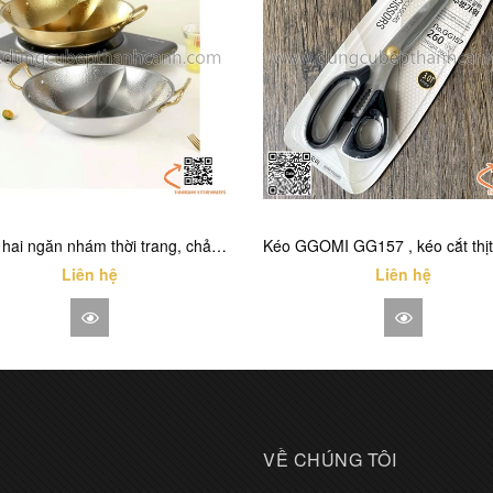
Nồi lẩu hai ngăn nhám thời trang, chảo lẩu inox màu trắng, màu vàng
Liên hệ
Liên hệ
VỀ CHÚNG TÔI