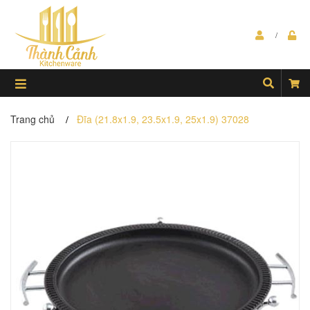
Trang chủ
Đĩa (21.8x1.9, 23.5x1.9, 25x1.9) 37028
/