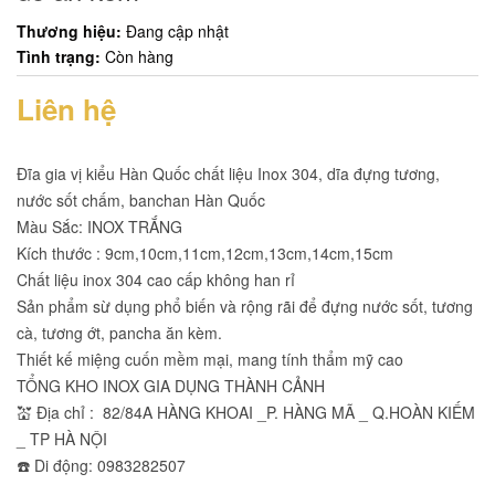
Thương hiệu:
Đang cập nhật
Tình trạng:
Còn hàng
Liên hệ
Đĩa gia vị kiểu Hàn Quốc chất liệu Inox 304, dĩa đựng tương,
nước sốt chấm, banchan Hàn Quốc
Màu Sắc: INOX TRẮNG
Kích thước : 9cm,10cm,11cm,12cm,13cm,14cm,15cm
Chất liệu inox 304 cao cấp không han rỉ
Sản phẩm sừ dụng phổ biến và rộng rãi để đựng nước sốt, tương
cà, tương ớt, pancha ăn kèm.
Thiết kế miệng cuốn mềm mại, mang tính thẩm mỹ cao
TỔNG KHO INOX GIA DỤNG THÀNH CẢNH
💒 Địa chỉ : 82/84A HÀNG KHOAI _P. HÀNG MÃ _ Q.HOÀN KIẾM
_ TP HÀ NỘI
☎️ Di động: 0983282507