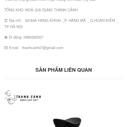
TỔNG KHO INOX GIA DỤNG THÀNH CẢNH
💒 Địa chỉ : 82/84A HÀNG KHOAI _P. HÀNG MÃ _ Q.HOÀN KIẾM _
TP HÀ NỘI
☎️ Di động: 0983282507
💌 Email : thanhcanh07@gmail.com
SẢN PHẨM LIÊN QUAN