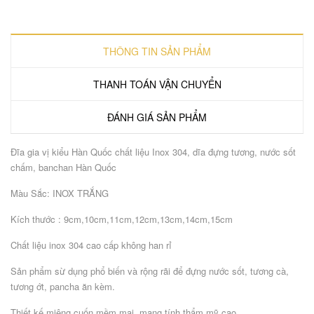
THÔNG TIN SẢN PHẨM
THANH TOÁN VẬN CHUYỂN
ĐÁNH GIÁ SẢN PHẨM
Đĩa gia vị kiểu Hàn Quốc chất liệu Inox 304, dĩa đựng tương, nước sốt
chấm, banchan Hàn Quốc
Màu Sắc: INOX TRẮNG
Kích thước : 9cm,10cm,11cm,12cm,13cm,14cm,15cm
Chất liệu inox 304 cao cấp không han rỉ
Sản phẩm sừ dụng phổ biến và rộng rãi để đựng nước sốt, tương cà,
tương ớt, pancha ăn kèm.
Thiết kế miệng cuốn mềm mại, mang tính thẩm mỹ cao