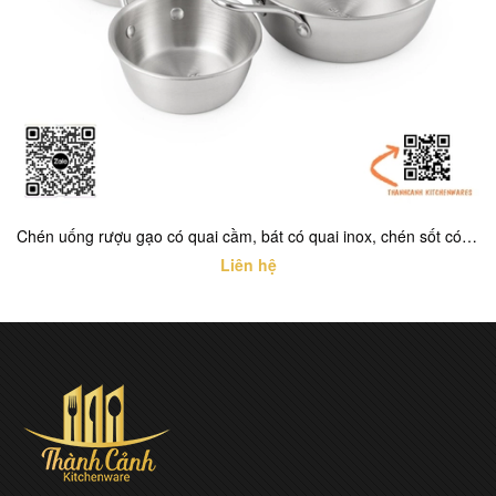
Chén uống rượu gạo có quai cầm, bát có quai inox, chén sốt có quai INOX TRẮNG
Liên hệ