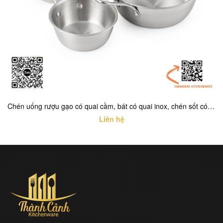
Chén uống rượu gạo có quai cầm, bát có quai inox, chén sốt có quai INOX TRẮNG
Liên hệ