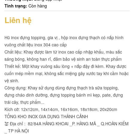
Tình trạng:
Còn hàng
Liên hệ
Hũ inox đựng topping, gia vị , hộp inox đựng thạch có nắp hình
vuông chất liệu inox 304 cao cấp
Chất liệu: Khay được làm từ inox cao cấp nhập khẩu, màu sắc
sáng bóng, không han rỉ, đảm bảo vệ sinh an toàn thực phẩm
Thiết kế: Một khay vuông sâu lòng + nắp đậy đi kèm. Khay được
cuốn mép mềm mại, không sắc miệng gây xước tay khi cầm hoặc
vệ sinh.
Công dụng: Khay sử dụng dùng đựng thạch trà sữa topping,
đựng cháo dinh dưỡng, đựng topping bánh mì kẹp, pate, đựng
trái cây, thực phẩm...
Kích cỡ: 12x12cm, 14x14cm, 16x16cm, 18x18cm, 20x20cm
TỔNG KHO INOX GIA DỤNG THÀNH CẢNH
💒 Địa chỉ : 82/84A HÀNG KHOAI _P. HÀNG MÃ _ Q.HOÀN KIẾM
_ TP HÀ NỘI