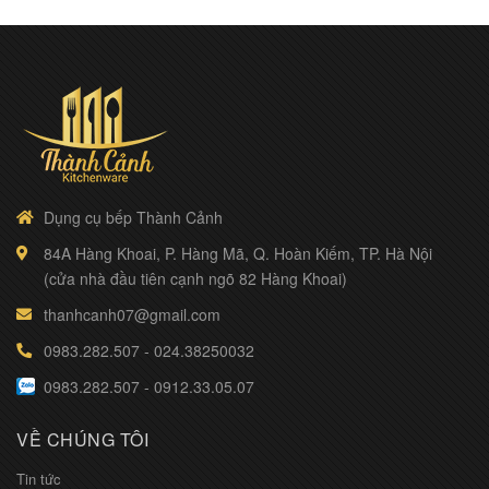
Dụng cụ bếp Thành Cảnh
84A Hàng Khoai, P. Hàng Mã, Q. Hoàn Kiếm, TP. Hà Nội
(cửa nhà đầu tiên cạnh ngõ 82 Hàng Khoai)
thanhcanh07@gmail.com
0983.282.507
-
024.38250032
0983.282.507
-
0912.33.05.07
VỀ CHÚNG TÔI
Tin tức