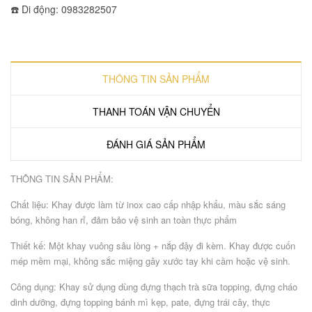
☎️ Di động: 0983282507
THÔNG TIN SẢN PHẨM
THANH TOÁN VẬN CHUYỂN
ĐÁNH GIÁ SẢN PHẨM
THÔNG TIN SẢN PHẨM:
Chất liệu: Khay được làm từ inox cao cấp nhập khẩu, màu sắc sáng
bóng, không han rỉ, đảm bảo vệ sinh an toàn thực phẩm
Thiết kế: Một khay vuông sâu lòng + nắp đậy đi kèm. Khay được cuốn
mép mềm mại, không sắc miệng gây xước tay khi cầm hoặc vệ sinh.
Công dụng: Khay sử dụng dùng đựng thạch trà sữa topping, đựng cháo
dinh dưỡng, đựng topping bánh mì kẹp, pate, đựng trái cây, thực