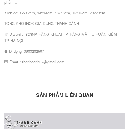
phẩm...
Kích cỡ: 12x12cm, 14x14cm, 16x16cm, 18x18cm, 20x20cm
TỔNG KHO INOX GIA DỤNG THÀNH CẢNH
💒 Địa chỉ : 82/84A HÀNG KHOAI _P. HÀNG MÃ _ Q.HOÀN KIẾM _
TP HÀ NỘI
☎️ Di động: 0983282507
💌 Email : thanhcanh07@gmail.com
SẢN PHẨM LIÊN QUAN