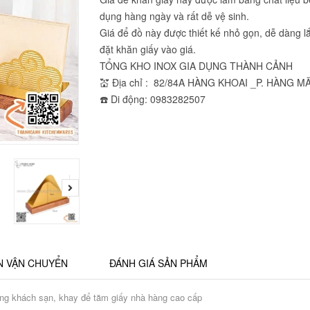
dụng hàng ngày và rất dễ vệ sinh.
Giá để đồ này được thiết kế nhỏ gọn, dễ dàng l
đặt khăn giấy vào giá.
TỔNG KHO INOX GIA DỤNG THÀNH CẢNH
💒 Địa chỉ : 82/84A HÀNG KHOAI _P. HÀNG M
☎️ Di động: 0983282507
N VẬN CHUYỂN
ĐÁNH GIÁ SẢN PHẨM
àng khách sạn, khay để tăm giấy nhà hàng cao cấp