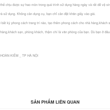
 thể chịu được sự hao mòn trong quá trình sử dụng hàng ngày và rất dễ vệ si
 và sử dụng. Không cần dụng cụ, bạn chỉ cần đặt khăn giấy vào giá.
ới bất kỳ phong cách trang trí nào, tạo thêm phong cách cho nhà hàng,khách
à hàng,khách sạn, phòng khách, thậm chí là văn phòng của bạn. Dù bạn ở đâu
Q.HOÀN KIẾM _ TP HÀ NỘI
SẢN PHẨM LIÊN QUAN