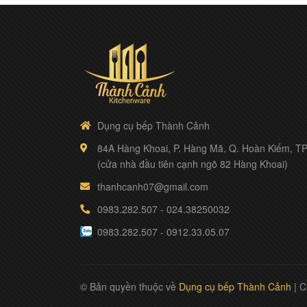
phẩm
XE
ĐẨY
PHỤC
VỤ
ĐỒNG
PHỤC
BẾP
Dụng cụ bếp Thành Cảnh
84A Hàng Khoai, P. Hàng Mã, Q. Hoàn Kiếm, TP
(cửa nhà đầu tiên cạnh ngõ 82 Hàng Khoai)
thanhcanh07@gmail.com
0983.282.507
-
024.38250032
0983.282.507
-
0912.33.05.07
© Bản quyền thuộc về
Dụng cụ bếp Thành Cảnh
|
C