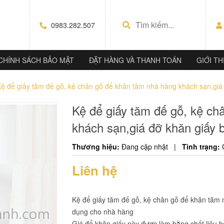
0983.282.507
CHÍNH SÁCH BẢO MẬT
ĐẶT HÀNG VÀ THANH TOÁN
GIỚI TH
ệ để giấy tăm đế gỗ, kệ chân gỗ để khăn tăm nhà hàng khách sạn,giá
Kệ để giấy tăm đế gỗ, kệ ch
khách sạn,giá đỡ khăn giấy 
Thương hiệu:
Đang cập nhật
|
Tình trạng:
Liên hệ
Kệ để giấy tăm đế gỗ, kệ chân gỗ để khăn tăm 
dụng cho nhà hàng
Giá để khăn giấy này được làm bằng chất liệu b