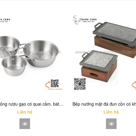
Chén uống rượu gạo có quai cầm, bát có quai inox, chén sốt có quai INOX TRẮNG
Liên hệ
Liên hệ