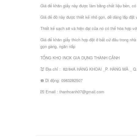
chế
Giá để khăn giấy này được làm bằng chất liệu bền, có
khác
Giá để đồ này được thiết kế nhỏ gọn, dễ dàng lắp đặt
DỤNG
CỤ
Thiết kế sạch sẽ và hiện đại của nó có thể hòa hợp v
BẾP
NẤU
Giá để khăn giấy thích hợp đặt ở bất cứ đâu trong nh
Nồi,
gọn gàng, ngăn nắp
Dao
Thớt
Khay
Chậu,
Công
Kẹp
Đĩa
xoong,
bếp
công
inox
rổ,
cụ
gắp
gang
TỔNG KHO INOX GIA DỤNG THÀNH CẢNH
chảo
các
nghiệp
đựng
rá
dụng
inox
nướng
nấu
loại
thực
các
cụ
các
💒 Địa chỉ : 82/84A HÀNG KHOAI _P. HÀNG MÃ _ 
phẩm
loại
bếp
loại
khác
☎️ Di động: 0983282507
DỤNG
💌 Email : thanhcanh07@gmail.com
CỤ
PHỤC
VỤ
BÀN
Bát
Bát
Khay,
Thảm
Công
Dao,
đĩa
đĩa
đĩa,
trải
cụ
thìa.
melamine
sứ
thuyền
bàn
dụng
dĩa,