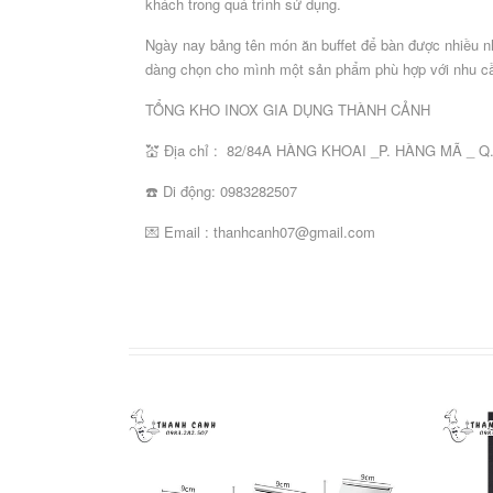
khách trong quá trình sử dụng.
chế
khác
Ngày nay bảng tên món ăn buffet để bàn được nhiều n
dàng chọn cho mình một sản phẩm phù hợp với nhu c
DỤNG
CỤ
TỔNG KHO INOX GIA DỤNG THÀNH CẢNH
BẾP
NẤU
💒 Địa chỉ : 82/84A HÀNG KHOAI _P. HÀNG MÃ _ 
Nồi,
Dao
Thớt
Khay
Chậu,
Công
Kẹp
Đĩa
xoong,
☎️ Di động: 0983282507
bếp
công
inox
rổ,
cụ
gắp
gang
chảo
các
nghiệp
đựng
rá
dụng
inox
nướng
💌 Email : thanhcanh07@gmail.com
nấu
loại
thực
các
cụ
các
phẩm
loại
bếp
loại
khác
DỤNG
CỤ
PHỤC
VỤ
BÀN
Bát
Bát
Khay,
Thảm
Công
Dao,
đĩa
đĩa
đĩa,
trải
cụ
thìa.
melamine
sứ
thuyền
bàn
dụng
dĩa,