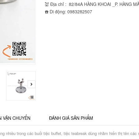
💒 Địa chỉ : 82/84A HÀNG KHOAI _P. HÀNG M
☎️ Di động: 0983282507
N VẬN CHUYỂN
ĐÁNH GIÁ SẢN PHẨM
ng nhiều trong các buổi tiệc buffet, tiệc teabreak dùng nhằm hiển thị tên cá