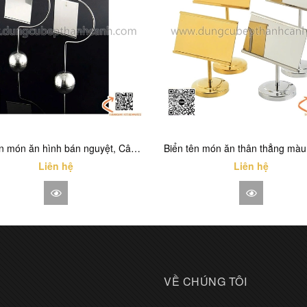
Biển tên món ăn hình bán nguyệt, Cây kẹp Menu Inox, Kẹp biển tên món, số bàn
Liên hệ
Liên hệ
VỀ CHÚNG TÔI