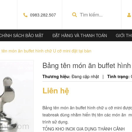
0983.282.507
CHÍNH SÁCH BẢO MẬT
ĐẶT HÀNG VÀ THANH TOÁN
GIỚI TH
 tên món ăn buffet hình chữ U cỡ mini đặt tại bàn
Bảng tên món ăn buffet hình 
Thương hiệu:
Đang cập nhật
|
Tình trạng:
Liên hệ
Bảng tên món ăn buffet hình chữ u cỡ mini được s
teabreak dùng nhằm hiển thị tên các món ăn mộ
trình sử dụng.
TỔNG KHO INOX GIA DỤNG THÀNH CẢNH