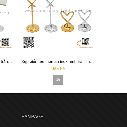
Biển tên món ăn thân thẳng màu trắng và màu vàng, Cây kẹp Menu Inox, Kẹp biển tên món, số bàn
Kẹp biển tên món ăn inox hình trái tim có chân đế đi kèm, Kẹp tên món ăn, kẹp đánh số bàn bằng inox
Liên hệ
FANPAGE