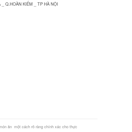
Ã _ Q.HOÀN KIẾM _ TP HÀ NỘI
c món ăn một cách rõ ràng chính xác cho thực