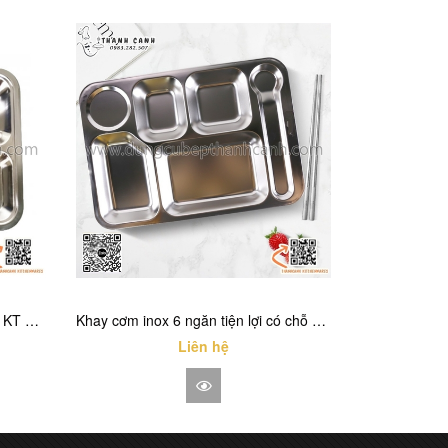
Khay cơm inox 4 ngăn tiện dụng, KT 29x23cm thiết kế gọn gàng
Khay cơm inox 6 ngăn tiện lợi có chỗ để thìa size 27x38cm
Liên hệ