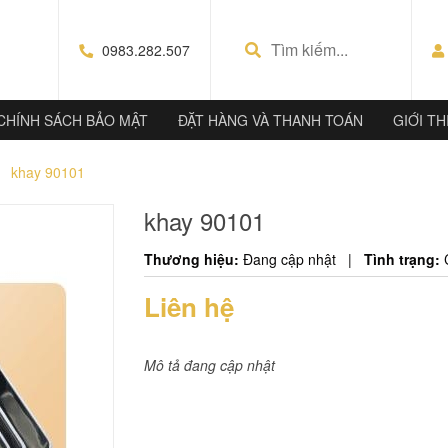
0983.282.507
CHÍNH SÁCH BẢO MẬT
ĐẶT HÀNG VÀ THANH TOÁN
GIỚI TH
khay 90101
khay 90101
Thương hiệu:
Đang cập nhật
|
Tình trạng:
Liên hệ
Mô tả đang cập nhật