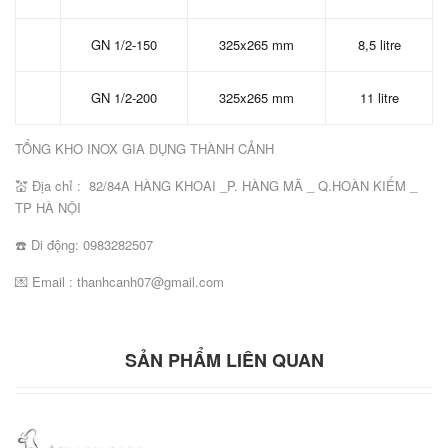
GN 1/2-150
325x265 mm
8,5 litre
GN 1/2-200
325x265 mm
11 litre
TỔNG KHO INOX GIA DỤNG THÀNH CẢNH
💒 Địa chỉ : 82/84A HÀNG KHOAI _P. HÀNG MÃ _ Q.HOÀN KIẾM _
TP HÀ NỘI
☎️ Di động: 0983282507
💌 Email : thanhcanh07@gmail.com
SẢN PHẨM LIÊN QUAN