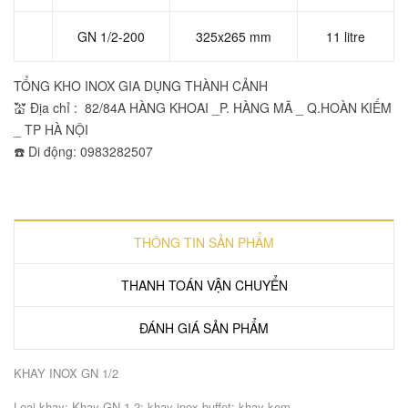
GN 1/2-200
325x265 mm
11 litre
TỔNG KHO INOX GIA DỤNG THÀNH CẢNH
💒 Địa chỉ : 82/84A HÀNG KHOAI _P. HÀNG MÃ _ Q.HOÀN KIẾM
_ TP HÀ NỘI
☎️ Di động: 0983282507
THÔNG TIN SẢN PHẨM
THANH TOÁN VẬN CHUYỂN
ĐÁNH GIÁ SẢN PHẨM
KHAY INOX GN 1/2
Loại khay: Khay GN 1-2; khay inox buffet; khay kem