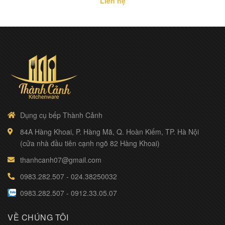
Liên hệ
Dụng cụ bếp Thành Cảnh
84A Hàng Khoai, P. Hàng Mã, Q. Hoàn Kiếm, TP. Hà Nội
(cửa nhà đầu tiên cạnh ngõ 82 Hàng Khoai)
thanhcanh07@gmail.com
0983.282.507
-
024.38250032
0983.282.507
-
0912.33.05.07
VỀ CHÚNG TÔI