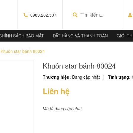
0983.282.507
CHÍNH SÁCH BẢO MẬT
ĐẶT HÀNG VÀ THANH TOÁN
GIỚI TH
Khuôn star bánh 80024
Khuôn star bánh 80024
Thương hiệu:
Đang cập nhật
|
Tình trạng:
Liên hệ
Mô tả đang cập nhật