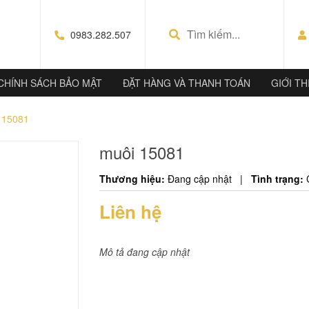
0983.282.507
CHÍNH SÁCH BẢO MẬT
ĐẶT HÀNG VÀ THANH TOÁN
GIỚI TH
 15081
muôi 15081
Thương hiệu:
Đang cập nhật
|
Tình trạng:
Liên hệ
Mô tả đang cập nhật