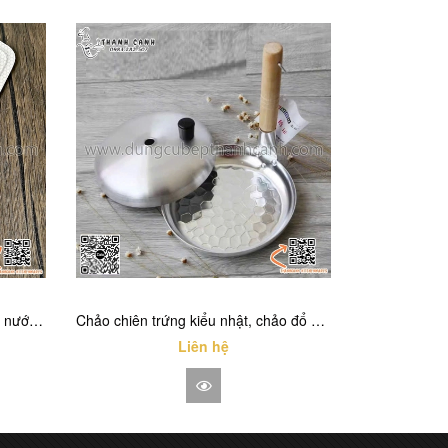
Kéo GGOMI GG157 , kéo cắt thịt nướng kiểu dáng Hàn Quốc
Chảo chiên trứng kiểu nhật, chảo đổ bánh xèo, chảo nhôm có tay cầm dọc
Liên hệ