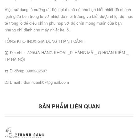
Việc sử dụng lò nướng rất tiện lợi ở chỗ nó cho bạn biết nhiệt độ chênh
lệch giữa bên trong lò với nhiệt độ môi trường và biết được nhiệt độ thực
tế trong lò để điều chỉnh phù hợp với độ chín mong muốn của bạn
nhưng chỉ dành cho máy nhiệt kế lò.
TỔNG KHO INOX GIA DỤNG THÀNH CẢNH
💒 Địa chỉ : 82/84A HÀNG KHOAI _P. HÀNG MÃ _ Q.HOÀN KIẾM _
TP HÀ NỘI
☎️ Di động: 0983282507
💌 Email : thanhcanh07@gmail.com
SẢN PHẨM LIÊN QUAN