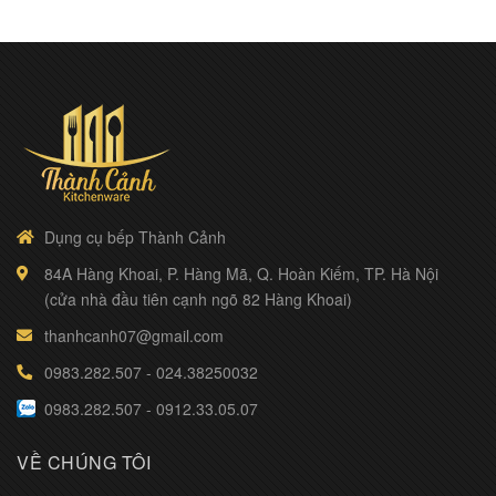
Dụng cụ bếp Thành Cảnh
84A Hàng Khoai, P. Hàng Mã, Q. Hoàn Kiếm, TP. Hà Nội
(cửa nhà đầu tiên cạnh ngõ 82 Hàng Khoai)
thanhcanh07@gmail.com
0983.282.507
-
024.38250032
0983.282.507
-
0912.33.05.07
VỀ CHÚNG TÔI