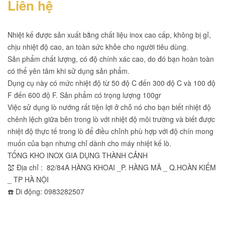
Liên hệ
Nhiệt kế được sản xuất bằng chất liệu inox cao cấp, không bị gỉ,
chịu nhiệt độ cao, an toàn sức khỏe cho người tiêu dùng.
Sản phẩm chất lượng, có độ chính xác cao, do đó bạn hoàn toàn
có thể yên tâm khi sử dụng sản phẩm.
Dụng cụ này có mức nhiệt độ từ 50 độ C đến 300 độ C và 100 độ
F đến 600 độ F. Sản phẩm có trọng lượng 100gr
Việc sử dụng lò nướng rất tiện lợi ở chỗ nó cho bạn biết nhiệt độ
chênh lệch giữa bên trong lò với nhiệt độ môi trường và biết được
nhiệt độ thực tế trong lò để điều chỉnh phù hợp với độ chín mong
muốn của bạn nhưng chỉ dành cho máy nhiệt kế lò.
TỔNG KHO INOX GIA DỤNG THÀNH CẢNH
💒 Địa chỉ : 82/84A HÀNG KHOAI _P. HÀNG MÃ _ Q.HOÀN KIẾM
_ TP HÀ NỘI
☎️ Di động: 0983282507