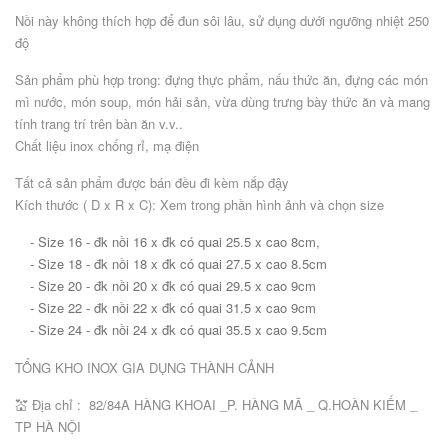
Nồi này không thích hợp để đun sôi lâu, sử dụng dưới ngưỡng nhiệt 250
độ
Sản phẩm phù hợp trong: đựng thực phẩm, nấu thức ăn, đựng các món
mì nước, món soup, món hải sản, vừa dùng trưng bày thức ăn và mang
tính trang trí trên bàn ăn v.v..
Chất liệu inox chống rỉ, mạ điện
Tất cả sản phẩm được bán đều đi kèm nắp đậy
Kích thước ( D x R x C): Xem trong phần hình ảnh và chọn size
- Size 16 - đk nồi 16 x đk có quai 25.5 x cao 8cm,
- Size 18 - đk nồi 18 x đk có quai 27.5 x cao 8.5cm
- Size 20 - đk nồi 20 x đk có quai 29.5 x cao 9cm
- Size 22 - đk nồi 22 x đk có quai 31.5 x cao 9cm
- Size 24 - đk nồi 24 x đk có quai 35.5 x cao 9.5cm
TỔNG KHO INOX GIA DỤNG THÀNH CẢNH
💒 Địa chỉ : 82/84A HÀNG KHOAI _P. HÀNG MÃ _ Q.HOÀN KIẾM _
TP HÀ NỘI