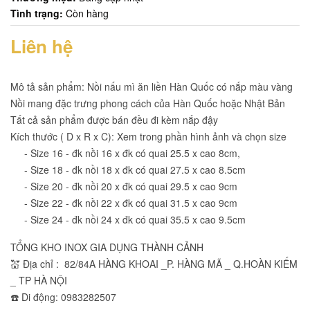
Tình trạng:
Còn hàng
Liên hệ
Mô tả sản phẩm: Nồi nấu mì ăn liền Hàn Quốc có nắp màu vàng
Nồi mang đặc trưng phong cách của Hàn Quốc hoặc Nhật Bản
Tất cả sản phẩm được bán đều đi kèm nắp đậy
Kích thước ( D x R x C): Xem trong phần hình ảnh và chọn size
- Size 16 - đk nồi 16 x đk có quai 25.5 x cao 8cm,
- Size 18 - đk nồi 18 x đk có quai 27.5 x cao 8.5cm
- Size 20 - đk nồi 20 x đk có quai 29.5 x cao 9cm
- Size 22 - đk nồi 22 x đk có quai 31.5 x cao 9cm
- Size 24 - đk nồi 24 x đk có quai 35.5 x cao 9.5cm
TỔNG KHO INOX GIA DỤNG THÀNH CẢNH
💒 Địa chỉ : 82/84A HÀNG KHOAI _P. HÀNG MÃ _ Q.HOÀN KIẾM
_ TP HÀ NỘI
☎️ Di động: 0983282507