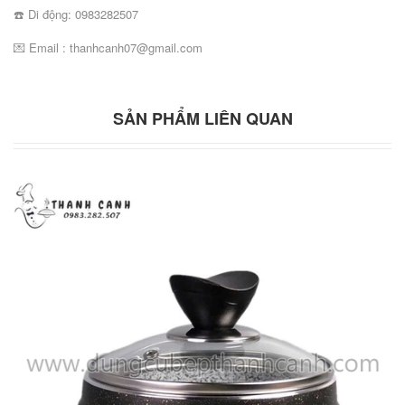
☎️ Di động: 0983282507
💌 Email : thanhcanh07@gmail.com
SẢN PHẨM LIÊN QUAN