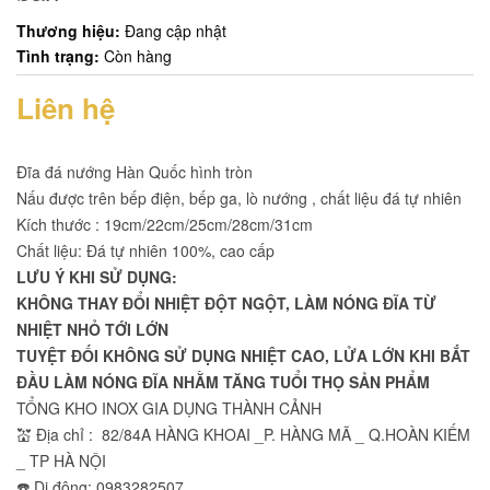
Thương hiệu:
Đang cập nhật
Tình trạng:
Còn hàng
Liên hệ
Đĩa đá nướng Hàn Quốc hình tròn
Nấu được trên bếp điện, bếp ga, lò nướng , chất liệu đá tự nhiên
Kích thước : 19cm/22cm/25cm/28cm/31cm
Chất liệu: Đá tự nhiên 100%, cao cấp
LƯU Ý KHI SỬ DỤNG:
KHÔNG THAY ĐỔI NHIỆT ĐỘT NGỘT, LÀM NÓNG ĐĨA TỪ
NHIỆT NHỎ TỚI LỚN
TUYỆT ĐỐI KHÔNG SỬ DỤNG NHIỆT CAO, LỬA LỚN KHI BẮT
ĐẦU LÀM NÓNG ĐĨA NHẰM TĂNG TUỔI THỌ SẢN PHẨM
TỔNG KHO INOX GIA DỤNG THÀNH CẢNH
💒 Địa chỉ : 82/84A HÀNG KHOAI _P. HÀNG MÃ _ Q.HOÀN KIẾM
_ TP HÀ NỘI
☎️ Di động: 0983282507