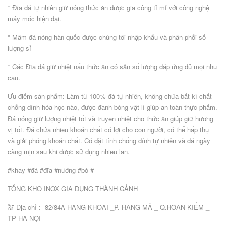
* Đĩa đá tự nhiên giữ nóng thức ăn được gia công tỉ mỉ với công nghệ
máy móc hiện đại.
* Mâm đá nóng hàn quốc được chúng tôi nhập khẩu và phân phối số
lượng sỉ
* Các Đĩa đá giữ nhiệt nấu thức ăn có sẵn số lượng đáp ứng đủ mọi nhu
cầu.
Ưu điểm sản phẩm: Làm từ 100% đá tự nhiên, không chứa bất kì chất
chống dính hóa học nào, được đanh bóng vật lí giúp an toàn thực phẩm.
Đá nóng giữ lượng nhiệt tốt và truyền nhiệt cho thức ăn giúp giữ hương
vị tốt. Đá chứa nhiều khoán chất có lợi cho con người, có thể hấp thụ
và giải phóng khoán chất. Có đặt tính chống dính tự nhiên và đá ngày
càng mịn sau khi được sử dụng nhiều lần.
#khay #đá #đĩa #nướng #bò #
TỔNG KHO INOX GIA DỤNG THÀNH CẢNH
💒 Địa chỉ : 82/84A HÀNG KHOAI _P. HÀNG MÃ _ Q.HOÀN KIẾM _
TP HÀ NỘI