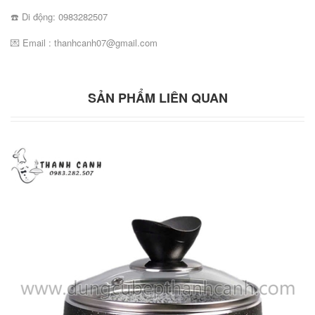
☎️ Di động: 0983282507
💌 Email : thanhcanh07@gmail.com
SẢN PHẨM LIÊN QUAN