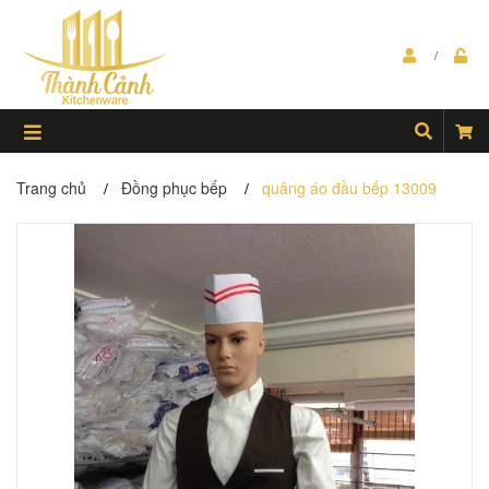
Trang chủ
Đồng phục bếp
quâng áo đầu bếp 13009
/
/