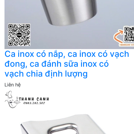
Ca inox có nắp, ca inox có vạch
đong, ca đánh sữa inox có
vạch chia định lượng
Liên hệ