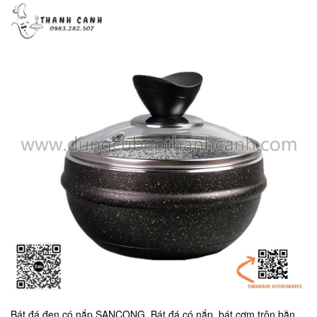
Bát đá đen có nắp SANCONG, Bát đá có nắp, bát cơm trộn bằng đá có nắp