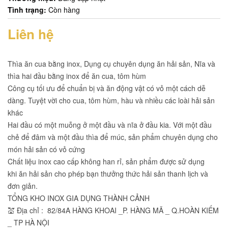
Tình trạng:
Còn hàng
Liên hệ
Thìa ăn cua bằng inox, Dụng cụ chuyên dụng ăn hải sản, Nĩa và
thìa hai đầu bằng inox để ăn cua, tôm hùm
Công cụ tối ưu để chuẩn bị và ăn động vật có vỏ một cách dễ
dàng. Tuyệt vời cho cua, tôm hùm, hàu và nhiều các loài hải sản
khác
Hai đầu có một muỗng ở một đầu và nĩa ở đầu kia. Với một đầu
chẻ để đâm và một đầu thìa để múc, sản phẩm chuyên dụng cho
món hải sản có vỏ cứng
Chất liệu inox cao cấp không han rỉ, sản phẩm được sử dụng
khi ăn hải sản cho phép bạn thưởng thức hải sản thanh lịch và
đơn giản.
TỔNG KHO INOX GIA DỤNG THÀNH CẢNH
💒 Địa chỉ : 82/84A HÀNG KHOAI _P. HÀNG MÃ _ Q.HOÀN KIẾM
_ TP HÀ NỘI