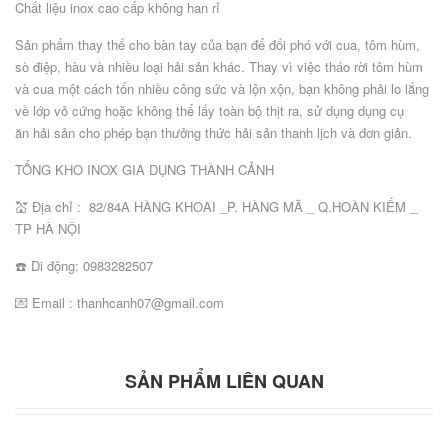
Chất liệu inox cao cấp không han rỉ
Sản phẩm thay thế cho bàn tay của bạn để đối phó với cua, tôm hùm,
sò điệp, hàu và nhiều loại hải sản khác. Thay vì việc tháo rời tôm hùm
và cua một cách tốn nhiều công sức và lộn xộn, bạn không phải lo lắng
về lớp vỏ cứng hoặc không thể lấy toàn bộ thịt ra, sử dụng dụng cụ
ăn hải sản cho phép bạn thưởng thức hải sản thanh lịch và đơn giản.
TỔNG KHO INOX GIA DỤNG THÀNH CẢNH
💒 Địa chỉ : 82/84A HÀNG KHOAI _P. HÀNG MÃ _ Q.HOÀN KIẾM _
TP HÀ NỘI
☎️ Di động: 0983282507
💌 Email : thanhcanh07@gmail.com
SẢN PHẨM LIÊN QUAN