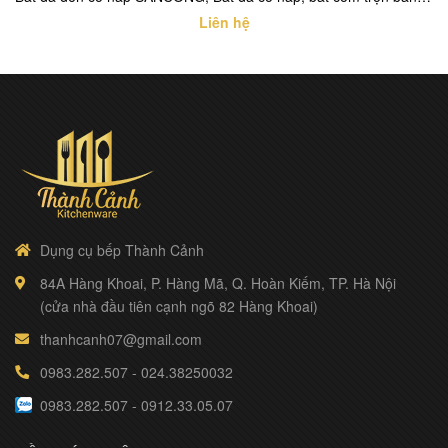
Liên hệ
Dụng cụ bếp Thành Cảnh
84A Hàng Khoai, P. Hàng Mã, Q. Hoàn Kiếm, TP. Hà Nội
(cửa nhà đầu tiên cạnh ngõ 82 Hàng Khoai)
thanhcanh07@gmail.com
0983.282.507
-
024.38250032
0983.282.507
-
0912.33.05.07