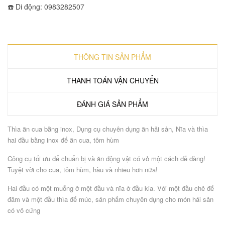
☎️ Di động: 0983282507
THÔNG TIN SẢN PHẨM
THANH TOÁN VẬN CHUYỂN
ĐÁNH GIÁ SẢN PHẨM
Thìa ăn cua bằng inox, Dụng cụ chuyên dụng ăn hải sản, Nĩa và thìa
hai đầu bằng inox để ăn cua, tôm hùm
Công cụ tối ưu để chuẩn bị và ăn động vật có vỏ một cách dễ dàng!
Tuyệt vời cho cua, tôm hùm, hàu và nhiều hơn nữa!
Hai đầu có một muỗng ở một đầu và nĩa ở đầu kia. Với một đầu chẻ để
đâm và một đầu thìa để múc, sản phẩm chuyên dụng cho món hải sản
có vỏ cứng