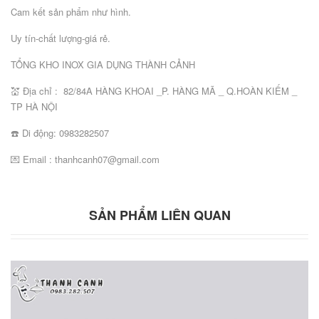
Cam kết sản phẩm như hình.
Uy tín-chất lượng-giá rẻ.
TỔNG KHO INOX GIA DỤNG THÀNH CẢNH
💒 Địa chỉ : 82/84A HÀNG KHOAI _P. HÀNG MÃ _ Q.HOÀN KIẾM _
TP HÀ NỘI
☎️ Di động: 0983282507
💌 Email : thanhcanh07@gmail.com
SẢN PHẨM LIÊN QUAN