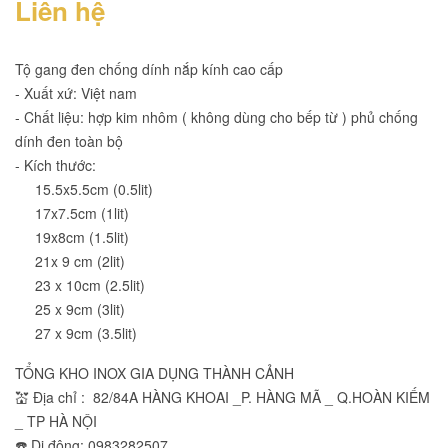
Liên hệ
Tộ gang đen chống dính nắp kính cao cấp
- Xuất xứ: Việt nam
- Chất liệu: hợp kim nhôm ( không dùng cho bếp từ ) phủ chống
dính đen toàn bộ
- Kích thước:
15.5x5.5cm (0.5lit)
17x7.5cm (1lit)
19x8cm (1.5lit)
21x 9 cm (2lit)
23 x 10cm (2.5lit)
25 x 9cm (3lit)
27 x 9cm (3.5lit)
TỔNG KHO INOX GIA DỤNG THÀNH CẢNH
💒 Địa chỉ : 82/84A HÀNG KHOAI _P. HÀNG MÃ _ Q.HOÀN KIẾM
_ TP HÀ NỘI
☎️ Di động: 0983282507