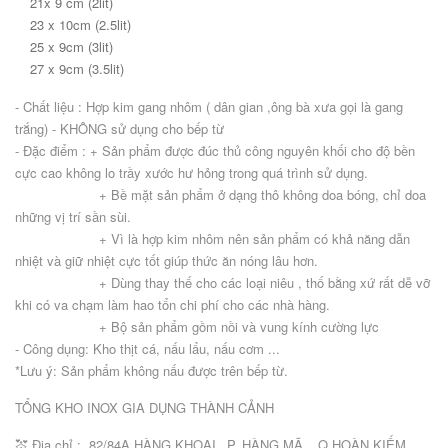
21x 9 cm (2lit)
23 x 10cm (2.5lit)
25 x 9cm (3lit)
27 x 9cm (3.5lit)
- Chất liệu : Hợp kim gang nhôm ( dân gian ,ông bà xưa gọi là gang
trắng) - KHÔNG sử dụng cho bếp từ
- Đặc điểm : + Sản phẩm được đúc thủ công nguyên khối cho độ bền
cực cao không lo trầy xước hư hỏng trong quá trình sử dụng.
+ Bề mặt sản phẩm ở dạng thô không doa bóng, chỉ doa
những vị trí sần sùi.
+ Vì là hợp kim nhôm nên sản phẩm có khả năng dẫn
nhiệt và giữ nhiệt cực tốt giúp thức ăn nóng lâu hơn.
+ Dùng thay thế cho các loại niêu , thố bằng xứ rất dễ vỡ
khi có va chạm làm hao tổn chi phí cho các nhà hàng.
+ Bộ sản phẩm gồm nồi và vung kính cường lực
- Công dụng: Kho thịt cá, nấu lẩu, nấu cơm ...
*Lưu ý: Sản phẩm không nấu được trên bếp từ.
TỔNG KHO INOX GIA DỤNG THÀNH CẢNH
💒 Địa chỉ : 82/84A HÀNG KHOAI _P. HÀNG MÃ _ Q.HOÀN KIẾM _