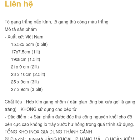
Liên hệ
Tộ gang trắng nắp kính, tộ gang thủ công màu trắng
Mô tả sản phẩm
- Xuất xứ: Việt Nam
15.5x5.5cm (0.5lit)
17x7.5cm (1lit)
19x8cm (1.5lit)
21x 9 cm (2lit)
23 x 10cm (2.5lit)
25 x 9cm (3lit)
27 x 9cm (3.5lit)
Chất liệu : Hợp kim gang nhôm ( dân gian ,ông bà xưa gọi là gang
trắng) - KHÔNG sử dụng cho bếp từ
- Đặc điểm : + Sản phẩm được đúc thủ công nguyên khối cho độ
bền cực cao không lo trầy xước hư hỏng trong quá trình sử dụng.
TỔNG KHO INOX GIA DỤNG THÀNH CẢNH
💒 Địa chỉ : 82/84A HÀNG KHOAI _P. HÀNG MÃ _ Q.HOÀN KIẾM