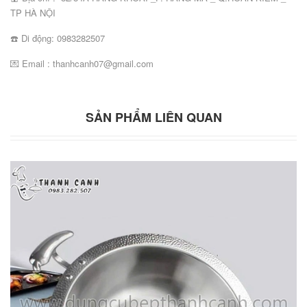
TP HÀ NỘI
☎️ Di động: 0983282507
💌 Email : thanhcanh07@gmail.com
SẢN PHẨM LIÊN QUAN