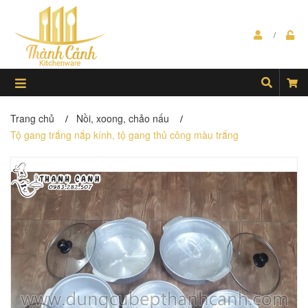
Trang chủ
Nồi, xoong, chảo nấu
/
/
Tộ gang trắng nắp kính, tộ gang thủ công màu trắng