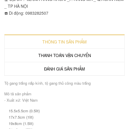
_ TP HÀ NỘI
☎️ Di động: 0983282507
THÔNG TIN SẢN PHẨM
THANH TOÁN VẬN CHUYỂN
ĐÁNH GIÁ SẢN PHẨM
Tộ gang trắng nắp kính, tộ gang thủ công màu trắng
Mô tả sản phẩm
- Xuất xứ: Việt Nam
15.5x5.5cm (0.5lit)
17x7.5cm (1lit)
19x8cm (1.5lit)