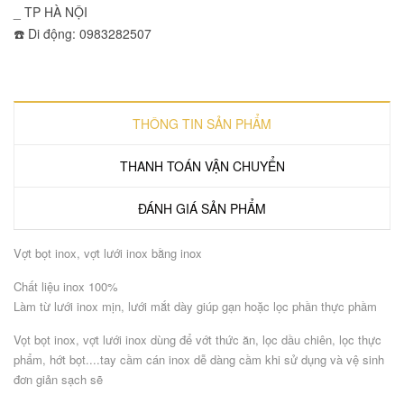
_ TP HÀ NỘI
☎️ Di động: 0983282507
THÔNG TIN SẢN PHẨM
THANH TOÁN VẬN CHUYỂN
ĐÁNH GIÁ SẢN PHẨM
Vợt bọt inox, vợt lưới inox bằng inox
Chất liệu inox 100%
Làm từ lưới inox mịn, lưới mắt dày giúp gạn hoặc lọc phần thực phầm
Vọt bọt inox, vợt lưới inox dùng để vớt thức ăn, lọc dầu chiên, lọc thực
phẩm, hớt bọt....tay cầm cán inox dễ dàng cầm khi sử dụng và vệ sinh
đơn giản sạch sẽ