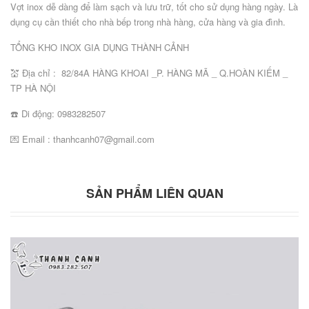
Vợt inox dễ dàng để làm sạch và lưu trữ, tốt cho sử dụng hàng ngày. Là
dụng cụ cần thiết cho nhà bếp trong nhà hàng, cửa hàng và gia đình.
TỔNG KHO INOX GIA DỤNG THÀNH CẢNH
💒 Địa chỉ : 82/84A HÀNG KHOAI _P. HÀNG MÃ _ Q.HOÀN KIẾM _
TP HÀ NỘI
☎️ Di động: 0983282507
💌 Email : thanhcanh07@gmail.com
SẢN PHẨM LIÊN QUAN