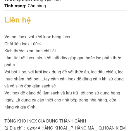
Tình trạng:
Còn hàng
Liên hệ
Vợt bọt inox, vợt lưới inox bằng inox
Chất liệu inox 100%
Kích thước: xem ảnh chi tiết
Làm từ lưới inox mịn, lưới mắt dày giúp gạn hoặc lọc phần thực
phầm
Vọt bọt inox, vợt lưới inox dùng để vớt thức ăn, lọc dầu chiên, lọc
thực phẩm, hớt bọt....tay cầm cán inox dễ dàng cầm khi sử dụng
và vệ sinh đơn giản sạch sẽ
Vợt inox dễ dàng để làm sạch và lưu trữ, tốt cho sử dụng hàng
ngày. Là dụng cụ cần thiết cho nhà bếp trong nhà hàng, cửa
hàng và gia đình.
TỔNG KHO INOX GIA DỤNG THÀNH CẢNH
💒 Địa chỉ : 82/84A HÀNG KHOAI _P. HÀNG MÃ _ Q.HOÀN KIẾM