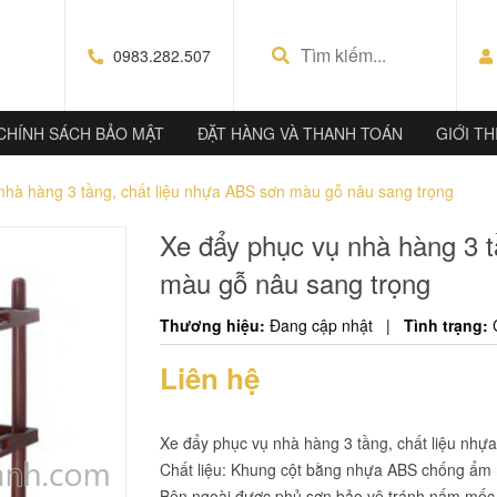
0983.282.507
CHÍNH SÁCH BẢO MẬT
ĐẶT HÀNG VÀ THANH TOÁN
GIỚI TH
nhà hàng 3 tầng, chất liệu nhựa ABS sơn màu gỗ nâu sang trọng
Xe đẩy phục vụ nhà hàng 3 t
màu gỗ nâu sang trọng
Thương hiệu:
Đang cập nhật
|
Tình trạng:
Liên hệ
Xe đẩy phục vụ nhà hàng 3 tầng, chất liệu nh
Chất liệu: Khung cột bằng nhựa ABS chống ẩm 
Bên ngoài được phủ sơn bảo vệ tránh nấm mốc. 