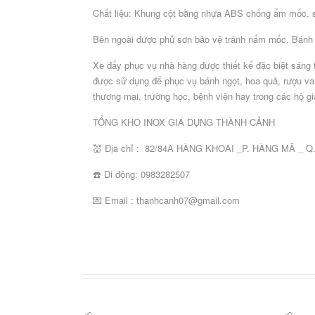
chế
Chất liệu: Khung cột bằng nhựa ABS chống ẩm mốc, s
khác
Bên ngoài được phủ sơn bảo vệ tránh nấm mốc. Bánh xe
DỤNG
CỤ
Xe đẩy phục vụ nhà hàng được thiết kế đặc biệt sáng t
BẾP
được sử dụng để phục vụ bánh ngọt, hoa quả, rượu van
NẤU
thương mại, trường học, bệnh viện hay trong các hộ 
Nồi,
Dao
Thớt
Khay
Chậu,
Công
Kẹp
Đĩa
xoong,
TỔNG KHO INOX GIA DỤNG THÀNH CẢNH
bếp
công
inox
rổ,
cụ
gắp
gang
chảo
các
nghiệp
đựng
rá
dụng
inox
nướng
💒 Địa chỉ : 82/84A HÀNG KHOAI _P. HÀNG MÃ _ 
nấu
loại
thực
các
cụ
các
phẩm
loại
bếp
loại
☎️ Di động: 0983282507
khác
💌 Email : thanhcanh07@gmail.com
DỤNG
CỤ
PHỤC
VỤ
BÀN
Bát
Bát
Khay,
Thảm
Công
Dao,
đĩa
đĩa
đĩa,
trải
cụ
thìa.
melamine
sứ
thuyền
bàn
dụng
dĩa,