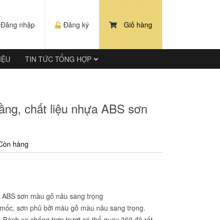
Đăng nhập
Đăng ký
Giỏ hàng
IỆU
TIN TỨC TỔNG HỢP
ầng, chất liệu nhựa ABS sơn
Còn hàng
ựa ABS sơn màu gỗ nâu sang trọng
mốc, sơn phủ bởi màu gỗ màu nâu sang trọng.
Bánh xe chống trơn trượt có thể quay 360 độ rất