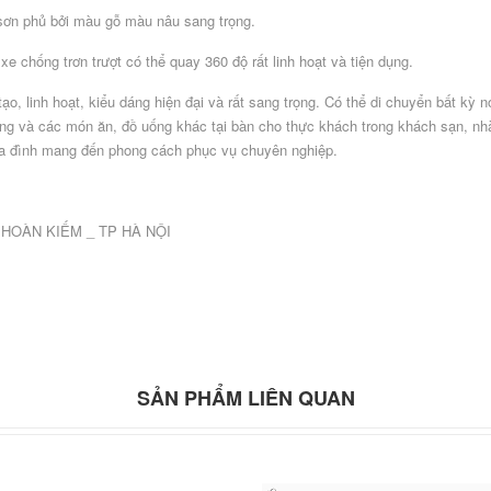
ơn phủ bởi màu gỗ màu nâu sang trọng.
 chống trơn trượt có thể quay 360 độ rất linh hoạt và tiện dụng.
ạo, linh hoạt, kiểu dáng hiện đại và rất sang trọng. Có thể di chuyển bất kỳ
g và các món ăn, đồ uống khác tại bàn cho thực khách trong khách sạn, nhà 
gia đình mang đến phong cách phục vụ chuyên nghiệp.
Q.HOÀN KIẾM _ TP HÀ NỘI
SẢN PHẨM LIÊN QUAN