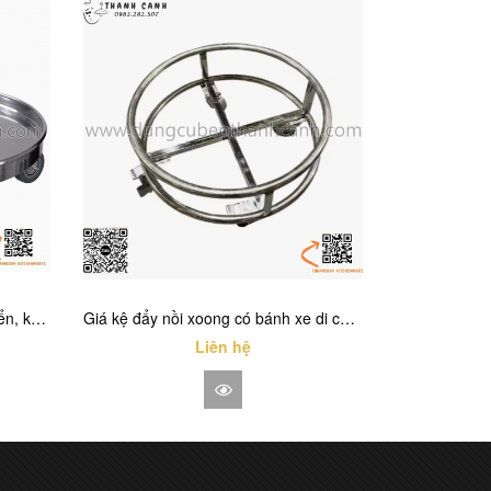
Đế chậu inox có bánh xe di chuyển, kệ để nồi có bánh xe hình tròn thông minh
Giá kệ đẩy nồi xoong có bánh xe di chuyển bằng inox, giá đỡ nồi có bánh xe
Liên hệ