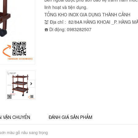
linh hoạt và tiện dụng.
TỔNG KHO INOX GIA DỤNG THÀNH CẢNH
💒 Địa chỉ : 82/84A HÀNG KHOAI _P. HÀNG M
☎️ Di động: 0983282507
N VẬN CHUYỂN
ĐÁNH GIÁ SẢN PHẨM
 sơn màu gỗ nâu sang trọng