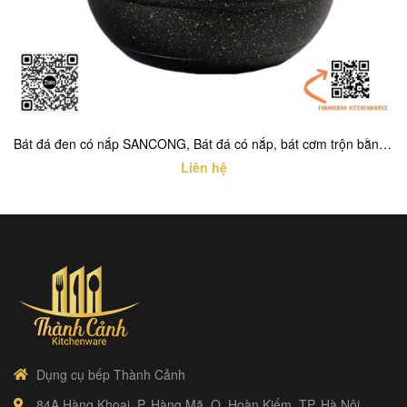
Bát đá đen có nắp SANCONG, Bát đá có nắp, bát cơm trộn bằng đá có nắp
Liên hệ
Dụng cụ bếp Thành Cảnh
84A Hàng Khoai, P. Hàng Mã, Q. Hoàn Kiếm, TP. Hà Nội