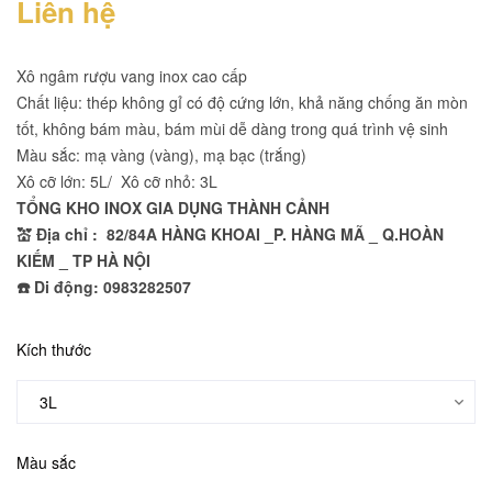
Liên hệ
Xô ngâm rượu vang inox cao cấp
Chất liệu: thép không gỉ có độ cứng lớn, khả năng chống ăn mòn
tốt, không bám màu, bám mùi dễ dàng trong quá trình vệ sinh
Màu sắc: mạ vàng (vàng), mạ bạc (trắng)
Xô cỡ lớn: 5L/ Xô cỡ nhỏ: 3L
TỔNG KHO INOX GIA DỤNG THÀNH CẢNH
💒 Địa chỉ : 82/84A HÀNG KHOAI _P. HÀNG MÃ _ Q.HOÀN
KIẾM _ TP HÀ NỘI
☎️ Di động: 0983282507
Kích thước
Màu sắc