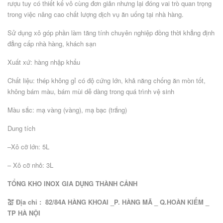
rượu tuy có thiết kế vô cùng đơn giản nhưng lại đóng vai trò quan trọng
trong việc nâng cao chất lượng dịch vụ ăn uống tại nhà hàng.
Sử dụng xô góp phần làm tăng tính chuyên nghiệp đồng thời khẳng định
đẳng cấp nhà hàng, khách sạn
Xuất xứ: hàng nhập khẩu
Chất liệu: thép không gỉ có độ cứng lớn, khả năng chống ăn mòn tốt,
không bám màu, bám mùi dễ dàng trong quá trình vệ sinh
Màu sắc: mạ vàng (vàng), mạ bạc (trắng)
Dung tích
–Xô cỡ lớn: 5L
– Xô cỡ nhỏ: 3L
TỔNG KHO INOX GIA DỤNG THÀNH CẢNH
💒 Địa chỉ : 82/84A HÀNG KHOAI _P. HÀNG MÃ _ Q.HOÀN KIẾM _
TP HÀ NỘI