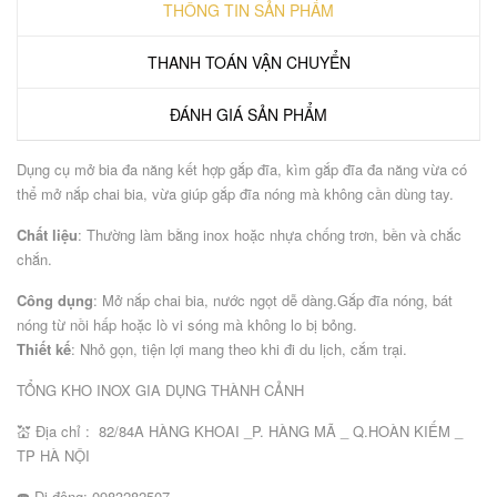
THÔNG TIN SẢN PHẨM
THANH TOÁN VẬN CHUYỂN
ĐÁNH GIÁ SẢN PHẨM
Dụng cụ mở bia đa năng kết hợp gắp đĩa, kìm gắp đĩa đa năng vừa có
thể mở nắp chai bia, vừa giúp gắp đĩa nóng mà không cần dùng tay.
Chất liệu
: Thường làm bằng inox hoặc nhựa chống trơn, bền và chắc
chắn.
Công dụng
: Mở nắp chai bia, nước ngọt dễ dàng.Gắp đĩa nóng, bát
nóng từ nồi hấp hoặc lò vi sóng mà không lo bị bỏng.
Thiết kế
: Nhỏ gọn, tiện lợi mang theo khi đi du lịch, cắm trại.
TỔNG KHO INOX GIA DỤNG THÀNH CẢNH
💒 Địa chỉ : 82/84A HÀNG KHOAI _P. HÀNG MÃ _ Q.HOÀN KIẾM _
TP HÀ NỘI
☎️ Di động: 0983282507