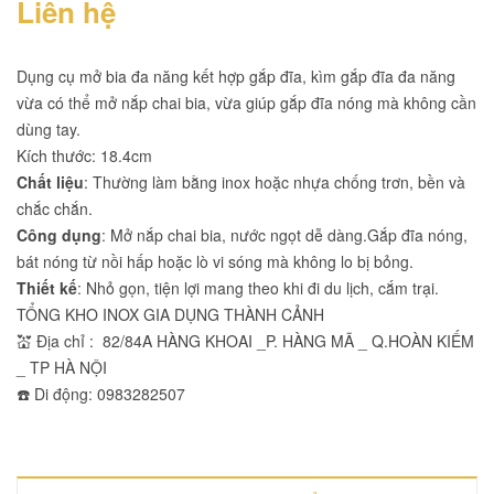
Liên hệ
Dụng cụ mở bia đa năng kết hợp gắp đĩa, kìm gắp đĩa đa năng
vừa có thể mở nắp chai bia, vừa giúp gắp đĩa nóng mà không cần
dùng tay.
Kích thước: 18.4cm
Chất liệu
: Thường làm bằng inox hoặc nhựa chống trơn, bền và
chắc chắn.
Công dụng
: Mở nắp chai bia, nước ngọt dễ dàng.Gắp đĩa nóng,
bát nóng từ nồi hấp hoặc lò vi sóng mà không lo bị bỏng.
Thiết kế
: Nhỏ gọn, tiện lợi mang theo khi đi du lịch, cắm trại.
TỔNG KHO INOX GIA DỤNG THÀNH CẢNH
💒 Địa chỉ : 82/84A HÀNG KHOAI _P. HÀNG MÃ _ Q.HOÀN KIẾM
_ TP HÀ NỘI
☎️ Di động: 0983282507