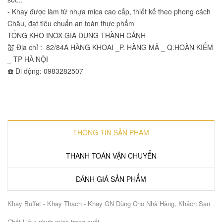
- Khay được làm từ nhựa mica cao cấp, thiết kế theo phong cách
Châu, đạt tiêu chuẩn an toàn thực phẩm
TỔNG KHO INOX GIA DỤNG THÀNH CẢNH
💒 Địa chỉ : 82/84A HÀNG KHOAI _P. HÀNG MÃ _ Q.HOÀN KIẾM
_ TP HÀ NỘI
☎️ Di động: 0983282507
THÔNG TIN SẢN PHẨM
THANH TOÁN VẬN CHUYỂN
ĐÁNH GIÁ SẢN PHẨM
Khay Buffet - Khay Thạch - Khay GN Dùng Cho Nhà Hàng, Khách Sạn
Chất Liệu: nhựa mica trong suốt