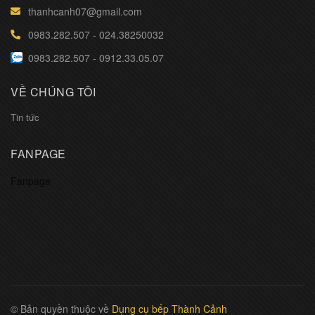
thanhcanh07@gmail.com
0983.282.507
-
024.38250032
0983.282.507
-
0912.33.05.07
VỀ CHÚNG TÔI
Tin tức
FANPAGE
Fanpage
© Bản quyền thuộc về
Dụng cụ bếp Thành Cảnh