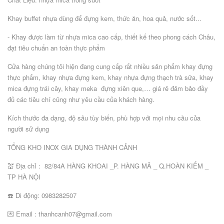
Khay buffet nhựa dùng để đựng kem, thức ăn, hoa quả, nước sốt...
- Khay được làm từ nhựa mica cao cấp, thiết kế theo phong cách Châu,
đạt tiêu chuẩn an toàn thực phẩm
Cửa hàng chúng tôi hiện đang cung cấp rất nhiều sản phẩm khay đựng
thực phẩm, khay nhựa đựng kem, khay nhựa đựng thạch trà sữa, khay
mica đựng trái cây, khay meka đựng xiên que,… giá rẻ đảm bảo đầy
đủ các tiêu chí cũng như yêu cầu của khách hàng.
Kích thước đa dạng, độ sâu tùy biến, phù hợp với mọi nhu cầu của
người sử dụng
TỔNG KHO INOX GIA DỤNG THÀNH CẢNH
💒 Địa chỉ : 82/84A HÀNG KHOAI _P. HÀNG MÃ _ Q.HOÀN KIẾM _
TP HÀ NỘI
☎️ Di động: 0983282507
💌 Email : thanhcanh07@gmail.com