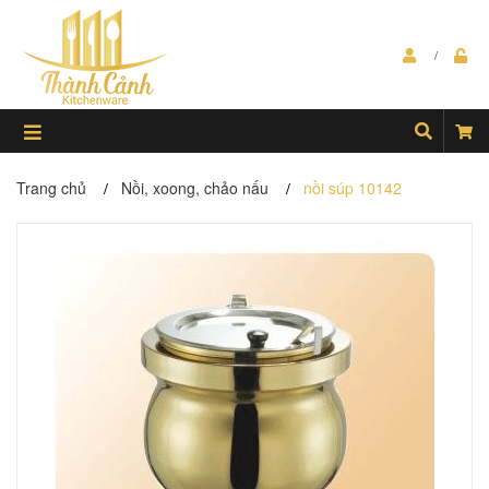
Trang chủ
Nồi, xoong, chảo nấu
nồi súp 10142
/
/