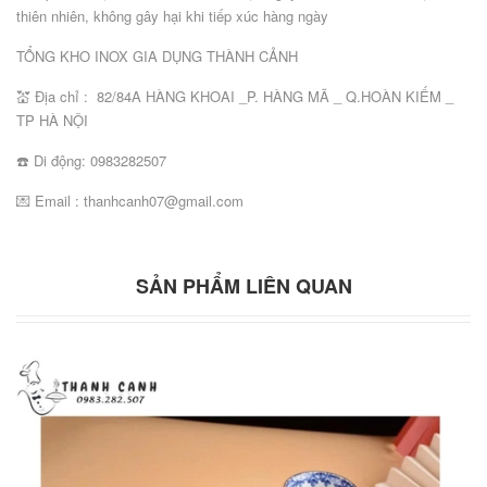
thiên nhiên, không gây hại khi tiếp xúc hàng ngày
TỔNG KHO INOX GIA DỤNG THÀNH CẢNH
💒 Địa chỉ : 82/84A HÀNG KHOAI _P. HÀNG MÃ _ Q.HOÀN KIẾM _
TP HÀ NỘI
☎️ Di động: 0983282507
💌 Email : thanhcanh07@gmail.com
SẢN PHẨM LIÊN QUAN