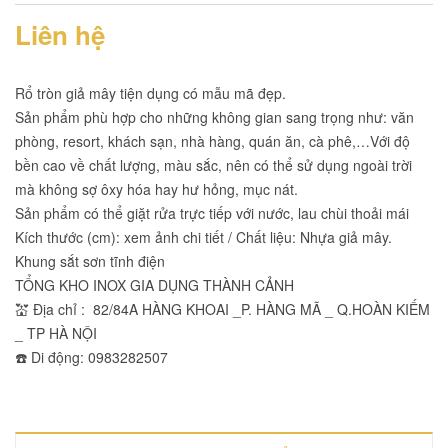
Liên hệ
Rổ tròn giả mây tiện dụng có mẫu mã đẹp.
Sản phẩm phù hợp cho những không gian sang trọng như: văn
phòng, resort, khách sạn, nhà hàng, quán ăn, cà phê,…Với độ
bền cao về chất lượng, màu sắc, nên có thể sử dụng ngoài trời
mà không sợ ôxy hóa hay hư hỏng, mục nát.
Sản phẩm có thể giặt rửa trực tiếp với nước, lau chùi thoải mái
Kích thước (cm): xem ảnh chi tiết / Chất liệu: Nhựa giả mây.
Khung sắt sơn tĩnh điện
TỔNG KHO INOX GIA DỤNG THÀNH CẢNH
💒 Địa chỉ : 82/84A HÀNG KHOAI _P. HÀNG MÃ _ Q.HOÀN KIẾM
_ TP HÀ NỘI
☎️ Di động: 0983282507